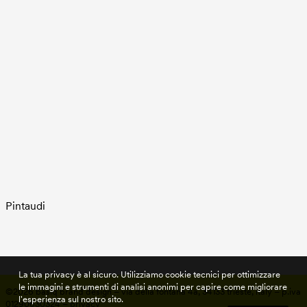
Pintaudi
La tua privacy è al sicuro. Utilizziamo cookie tecnici per ottimizzare
le immagini e strumenti di analisi anonimi per capire come migliorare
©2026 basiq brand design – via della fontana 4a, 34133 trieste, italy – p.iva
l'esperienza sul nostro sito.
01290630324 –
privacy