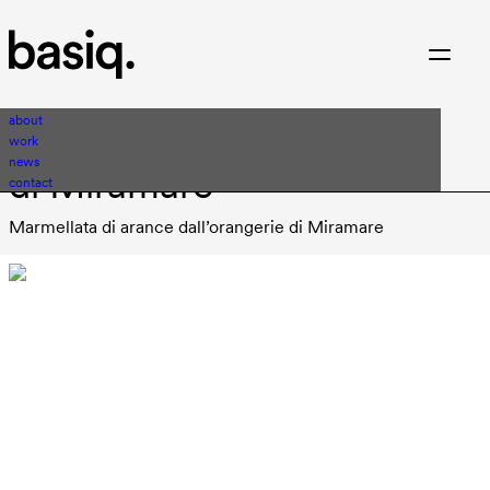
about
Museo Storico del Castello
work
news
di Miramare
contact
Marmellata di arance dall’orangerie di Miramare