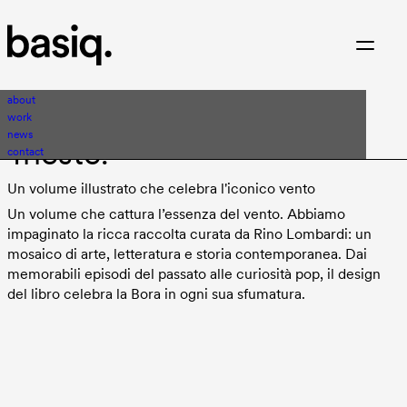
about
Bora. Quel gran vento di
work
news
Trieste.
contact
Un volume illustrato che celebra l'iconico vento
Un volume che cattura l’essenza del vento. Abbiamo
impaginato la ricca raccolta curata da Rino Lombardi: un
mosaico di arte, letteratura e storia contemporanea. Dai
memorabili episodi del passato alle curiosità pop, il design
del libro celebra la Bora in ogni sua sfumatura.